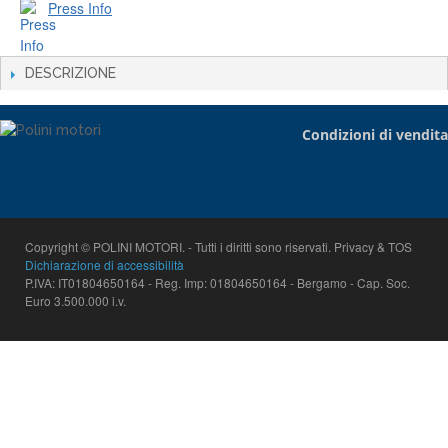
Press Info
DESCRIZIONE
Condizioni di vendita
Copyright © POLINI MOTORI. - Tutti i diritti sono riservati. Privacy & TOS
Dichiarazione di accessibilità
P.IVA: IT01804650164 - Reg. Imp: 01804650164 - Bergamo - Cap. Soc.
Euro 3.500.000 i.v.